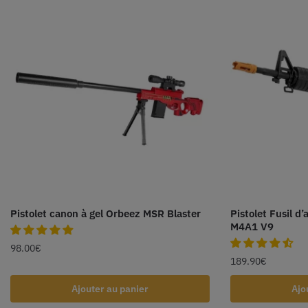
Pistolet canon à gel Orbeez MSR Blaster
Pistolet Fusil d
M4A1 V9
98.00
€
189.90
€
Ajouter au panier
Ajo