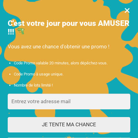
×
MENU
0
Profitez de 10% des 60€ d’achats avec le code : ORBEEZ
C'est votre jour pour vous
AMUSER
!!!
Accueil
/
Canon à Gel
/
Pistolet bille d’eau M4 Gel Blaster
Vous avez une chance d'obtenir une promo !
Code Promo valable 20 minutes, alors dépêchez-vous.
Code Promo à usage unique.
Nombre de lots limité !
JE TENTE MA CHANCE